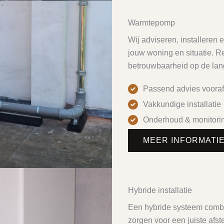
Warmtepomp
Wij adviseren, installere
jouw woning en situatie. Rea
betrouwbaarheid op de lang
Passend advies vooraf
Vakkundige installatie
Onderhoud & monitori
MEER INFORMATI
Hybride installatie
Een hybride systeem combi
zorgen voor een juiste afs