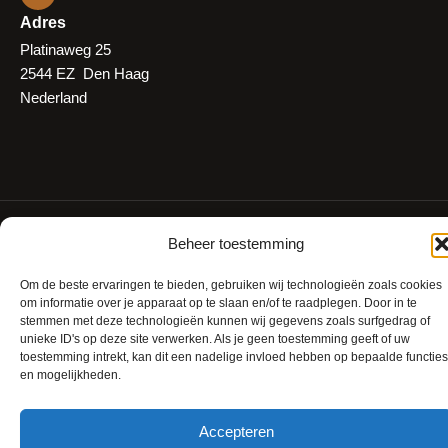
Adres
Platinaweg 25
2544 EZ Den Haag
Nederland
© 2026 OptiKlimaat
Beheer toestemming
Cookiebeleid (EU)
Om de beste ervaringen te bieden, gebruiken wij technologieën zoals cookies
Privacyverklaring
om informatie over je apparaat op te slaan en/of te raadplegen. Door in te
Algemene voorwaarden
stemmen met deze technologieën kunnen wij gegevens zoals surfgedrag of
unieke ID's op deze site verwerken. Als je geen toestemming geeft of uw
toestemming intrekt, kan dit een nadelige invloed hebben op bepaalde functies
en mogelijkheden.
Deze site is geregistreerd op
wpml.org
als een ontwikkelsite. Schakel over naar
een productiesite met de sleutel op
remove this banner
.
Accepteren