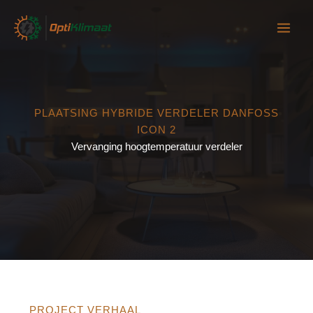
Ga
naar
de
inhoud
PLAATSING HYBRIDE VERDELER DANFOSS
ICON 2
Vervanging hoogtemperatuur verdeler
PROJECT VERHAAL