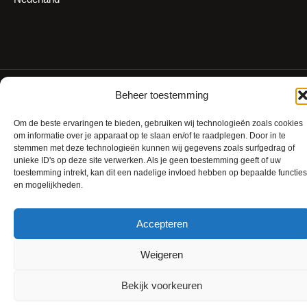
© 2026 OptiKlimaat
Beheer toestemming
Cookiebeleid (EU)
Om de beste ervaringen te bieden, gebruiken wij technologieën zoals cookies
Privacyverklaring
om informatie over je apparaat op te slaan en/of te raadplegen. Door in te
Algemene voorwaarden
stemmen met deze technologieën kunnen wij gegevens zoals surfgedrag of
unieke ID's op deze site verwerken. Als je geen toestemming geeft of uw
toestemming intrekt, kan dit een nadelige invloed hebben op bepaalde functies
en mogelijkheden.
Deze site is geregistreerd op
wpml.org
als een ontwikkelsite. Schakel over naar
een productiesite met de sleutel op
remove this banner
.
Accepteren
Weigeren
Bekijk voorkeuren