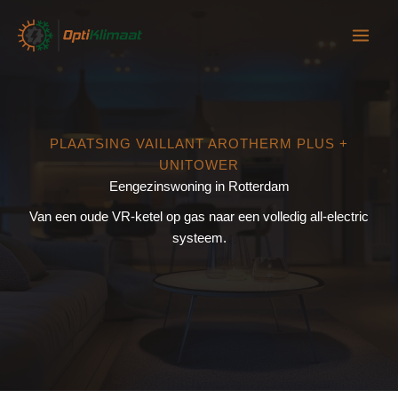
Ga
naar
de
inhoud
PLAATSING VAILLANT AROTHERM PLUS +
UNITOWER
Eengezinswoning in Rotterdam
Van een oude VR-ketel op gas naar een volledig all-electric
systeem.